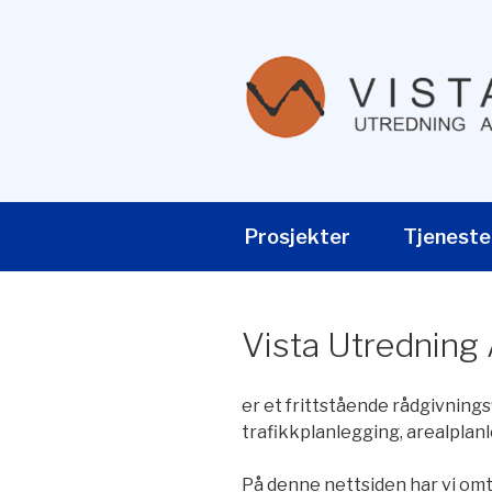
Gå
til
innhold
VISTA UTR
Prosjekter
Tjeneste
Vista Utredning
er et frittstående rådgivnings
trafikkplanlegging, arealplan
På denne nettsiden har vi omt