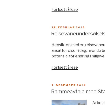
«Reguleringspl
Fortsett å lese
for
Kværnerbyen»
PUBLISERT
17. FEBRUAR 2016
Reisevaneundersøkels
Hensikten med en reisevaneu
ansatte reiser i dag, hvor de b
potensial for endring i miljøve
«Reisevaneund
Fortsett å lese
og
mobilitetsplan
for
PUBLISERT
1. DESEMBER 2014
Husbanken»
Rammeavtale med Stat
Arbeide