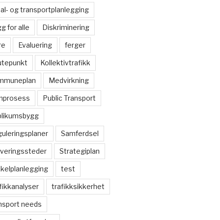
al- og transportplanlegging
g for alle
Diskriminering
re
Evaluering
ferger
utepunkt
Kollektivtrafikk
mmuneplan
Medvirkning
nprosess
Public Transport
blikumsbygg
uleringsplaner
Samferdsel
veringssteder
Strategiplan
kelplanlegging
test
fikkanalyser
trafikksikkerhet
nsport needs