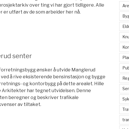
osjektarkiv over ting vi har gjort tidligere. Alle
Are
 er utført av de som arbeider her nå.
Byg
Eld
Kn
Ko
erud senter
Pla
Pu
orretningsbygg ønsker å utvide Manglerud
, ved å rive eksisterende bensinstasjon og bygge
Reg
rretnings- og kontorbygg på dette arealet. Hille
Ser
 Arkitekter har tegnet utvidelsen. Denne
ten beregner og beskriver trafikale
Syk
venser av tiltaket.
Tra
tra