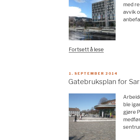
med reg
avvik 
anbefal
«Rammeavtale
Fortsett å lese
med
Statsbygg
innen
PUBLISERT
1. SEPTEMBER 2014
universell
Gatebruksplan for Sa
utforming»
Arbeid
ble ig
gjøre P
medført
sentru