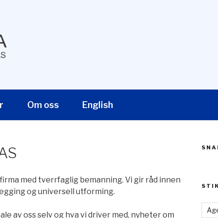
EDNING AS
r
Om oss
English
SNA
 AS
firma med tverrfaglig bemanning. Vi gir råd innen
STI
legging og universell utforming.
Age
ale av oss selv og hva vi driver med, nyheter om