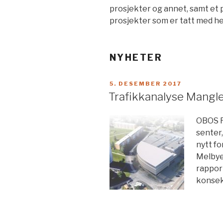
prosjekter og annet, samt et pr
prosjekter som er tatt med her
NYHETER
PUBLISERT
5. DESEMBER 2017
Trafikkanalyse Mangl
OBOS F
senter
nytt fo
Melbye
rappor
konsek