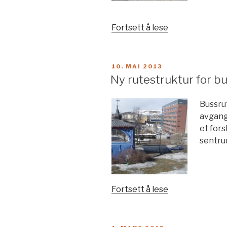
«Gatebrukspla
Fortsett å lese
for
Sarpsborg
bykjerne»
PUBLISERT
10. MAI 2013
Ny rutestruktur for b
Bussru
avgange
et fors
sentru
«Ny
Fortsett å lese
rutestruktur
for
buss