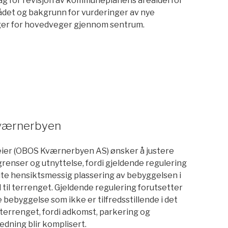
ag for revisjon av kommuneplanens arealdel for
det og bakgrunn for vurderinger av nye
ger for hovedveger gjennom sentrum.
ling
Kværnerbyen
ier (OBOS Kværnerbyen AS) ønsker å justere
renser og utnyttelse, fordi gjeldende regulering
lite hensiktsmessig plassering av bebyggelsen i
 til terrenget. Gjeldende regulering forutsetter
 bebyggelse som ikke er tilfredsstillende i det
 terrenget, fordi adkomst, parkering og
edning blir komplisert.