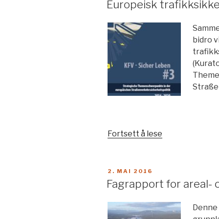
Horten
Europeisk trafikksikke
vgs»
Sammen
bidro v
trafikk
(Kurat
Themen
Straße
«Europeisk
Fortsett å lese
trafikksikkerhe
PUBLISERT
2. MAI 2016
Fagrapport for areal- 
Denne 