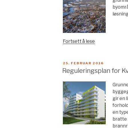
grunnl
byområ
løsnin
«Fagrapport
Fortsett å lese
for
areal-
og
PUBLISERT
25. FEBRUAR 2016
transportutvik
Reguleringsplan for 
i
Elverum»
Grunne
byggeg
gir en 
forhold
en type
bratte
brannr