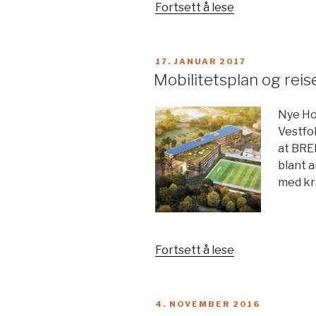
«Trafikkanalys
Fortsett å lese
Manglerud
senter»
PUBLISERT
17. JANUAR 2017
Mobilitetsplan og rei
Nye Ho
Vestfo
at BREE
blant a
med kr
«Mobilitetspla
Fortsett å lese
og
reisevaneunde
for
PUBLISERT
4. NOVEMBER 2016