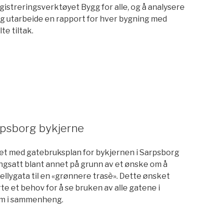
istreringsverktøyet Bygg for alle, og å analysere
og utarbeide en rapport for hver bygning med
te tiltak.
rpsborg bykjerne
et med gatebruksplan for bykjernen i Sarpsborg
angsatt blant annet på grunn av et ønske om å
ellygata til en «grønnere trasè». Dette ønsket
e et behov for å se bruken av alle gatene i
m i sammenheng.