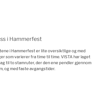
n
uss i Hammerfest
tene i Hammerfest er lite oversiktlige og med
r som varierer fra time til time. VISTA har laget
lag til to stamruter, der den ene pendler gjennom
m, og med faste avgangstider.