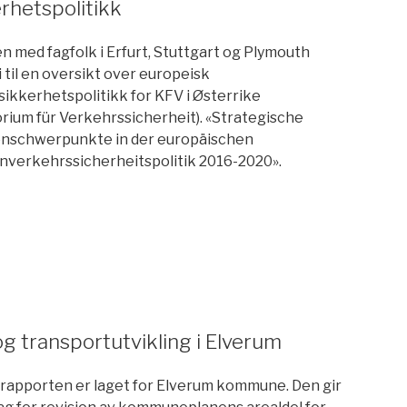
rhetspolitikk
 med fagfolk i Erfurt, Stuttgart og Plymouth
i til en oversikt over europeisk
sikkerhetspolitikk for KFV i Østerrike
orium für Verkehrssicherheit). «Strategische
schwerpunkte in der europäischen
nverkehrssicherheitspolitik 2016-2020».
tspolitikk»
og transportutvikling i Elverum
rapporten er laget for Elverum kommune. Den gir