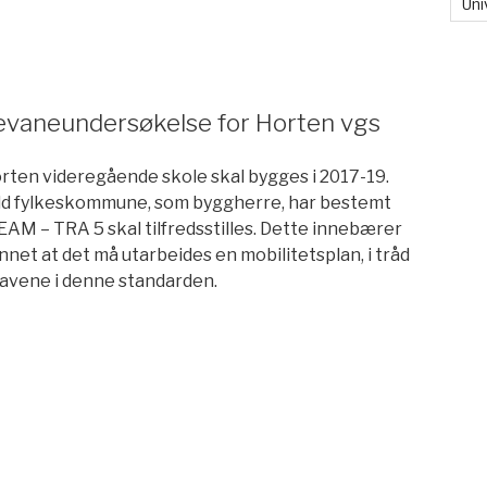
Uni
e
sevaneundersøkelse for Horten vgs
rten videregående skole skal bygges i 2017-19.
ld fylkeskommune, som byggherre, har bestemt
AM – TRA 5 skal tilfredsstilles. Dette innebærer
nnet at det må utarbeides en mobilitetsplan, i tråd
avene i denne standarden.
n
rsøkelse