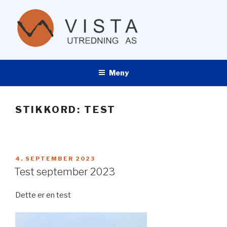
Gå
til
innhold
VISTA UTREDNING AS
Meny
STIKKORD:
TEST
PUBLISERT
4. SEPTEMBER 2023
Test september 2023
Dette er en test