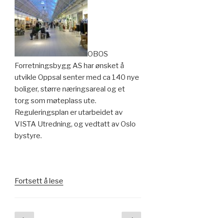
OBOS
Forretningsbygg AS har ønsket å
utvikle Oppsal senter med ca 140 nye
boliger, større næringsareal og et
torg som møteplass ute.
Reguleringsplan er utarbeidet av
VISTA Utredning, og vedtatt av Oslo
bystyre.
«Boligfortetting
Fortsett å lese
på
Oppsal
senter»