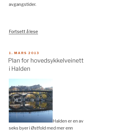
avgangstider.
«Ny
Fortsett å lese
rutestruktur
for
buss
PUBLISERT
1. MARS 2013
i
Plan for hovedsykkelveinett
Hammerfest»
i Halden
Halden er en av
seks byer i Østfold med mer enn