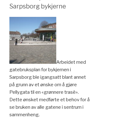
utforming»
Sarpsborg bykjerne
Arbeidet med
gatebruksplan for bykjernen i
Sarpsborg ble igangsatt blant annet
på grunn av et ønske om å gjøre
Pellygata til en «grønnere trasè».
Dette ønsket medførte et behov for å
se bruken av alle gatene i sentrum i
sammenheng.