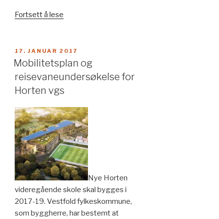
«Trafikkanalyse
Fortsett å lese
Manglerud
senter»
PUBLISERT
17. JANUAR 2017
Mobilitetsplan og
reisevaneundersøkelse for
Horten vgs
Nye Horten
videregående skole skal bygges i
2017-19. Vestfold fylkeskommune,
som byggherre, har bestemt at