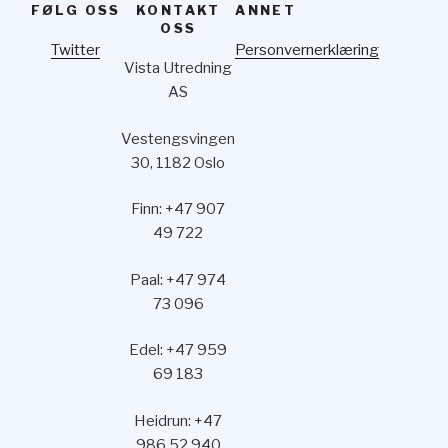
FØLG OSS
KONTAKT
ANNET
OSS
Twitter
Personvernerklæring
Vista Utredning
AS
Vestengsvingen
30, 1182 Oslo
Finn: +47 907
49 722
Paal: +47 974
73 096
Edel: +47 959
69 183
Heidrun: +47
986 52 940