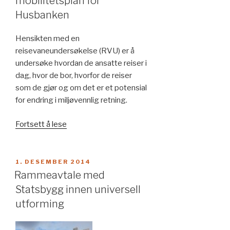
mobilitetsplan for
Husbanken
Hensikten med en
reisevaneundersøkelse (RVU) er å
undersøke hvordan de ansatte reiser i
dag, hvor de bor, hvorfor de reiser
som de gjør og om det er et potensial
for endring i miljøvennlig retning.
«Reisevaneundersøkelse
Fortsett å lese
og
mobilitetsplan
for
PUBLISERT
1. DESEMBER 2014
Husbanken»
Rammeavtale med
Statsbygg innen universell
utforming