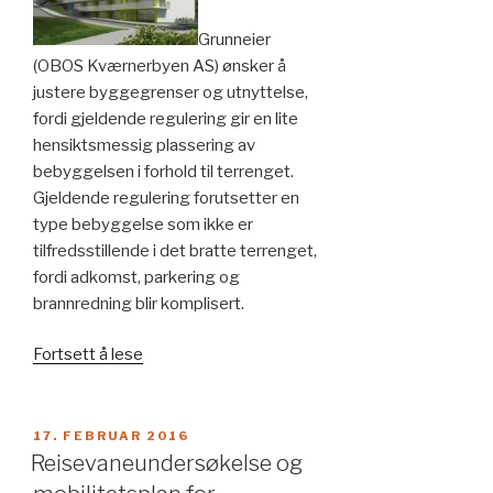
Grunneier
(OBOS Kværnerbyen AS) ønsker å
justere byggegrenser og utnyttelse,
fordi gjeldende regulering gir en lite
hensiktsmessig plassering av
bebyggelsen i forhold til terrenget.
Gjeldende regulering forutsetter en
type bebyggelse som ikke er
tilfredsstillende i det bratte terrenget,
fordi adkomst, parkering og
brannredning blir komplisert.
«Reguleringsplan
Fortsett å lese
for
Kværnerbyen»
PUBLISERT
17. FEBRUAR 2016
Reisevaneundersøkelse og