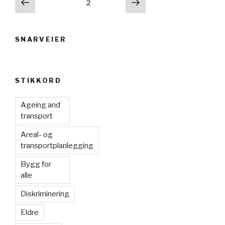
Innleggnavigasjon
Forrige
Neste
Side
2
side
side
SNARVEIER
STIKKORD
Ageing and
transport
Areal- og
transportplanlegging
Bygg for
alle
Diskriminering
Eldre