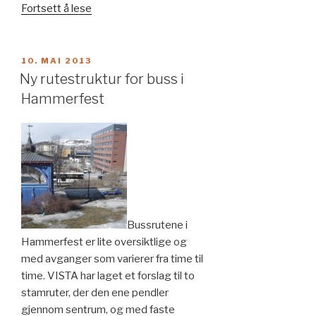
«Gatebruksplan
Fortsett å lese
for
Sarpsborg
bykjerne»
PUBLISERT
10. MAI 2013
Ny rutestruktur for buss i
Hammerfest
Bussrutene i
Hammerfest er lite oversiktlige og
med avganger som varierer fra time til
time. VISTA har laget et forslag til to
stamruter, der den ene pendler
gjennom sentrum, og med faste