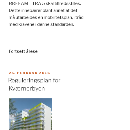
BREEAM – TRA 5 skal tilfredsstilles.
Dette innebærer blant annet at det
må utarbeides en mobilitetsplan, i tråd
med kravene i denne standarden.
«Mobilitetsplan
Fortsett å lese
og
reisevaneundersøkelse
for
PUBLISERT
25. FEBRUAR 2016
Horten
Reguleringsplan for
vgs»
Kværnerbyen