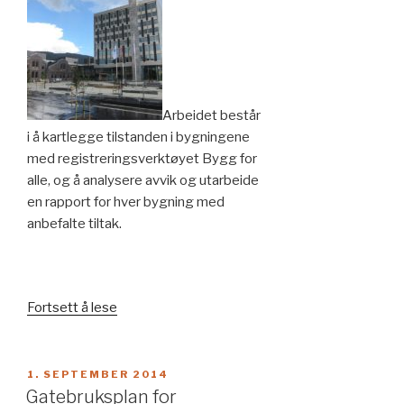
Arbeidet består
i å kartlegge tilstanden i bygningene
med registreringsverktøyet Bygg for
alle, og å analysere avvik og utarbeide
en rapport for hver bygning med
anbefalte tiltak.
«Rammeavtale
Fortsett å lese
med
Statsbygg
innen
PUBLISERT
1. SEPTEMBER 2014
universell
Gatebruksplan for