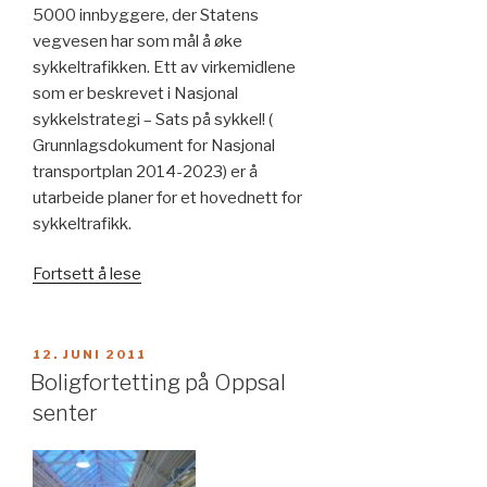
5000 innbyggere, der Statens
vegvesen har som mål å øke
sykkeltrafikken. Ett av virkemidlene
som er beskrevet i Nasjonal
sykkelstrategi – Sats på sykkel! (
Grunnlagsdokument for Nasjonal
transportplan 2014-2023) er å
utarbeide planer for et hovednett for
sykkeltrafikk.
«Plan
Fortsett å lese
for
hovedsykkelveinett
i
PUBLISERT
12. JUNI 2011
Halden»
Boligfortetting på Oppsal
senter