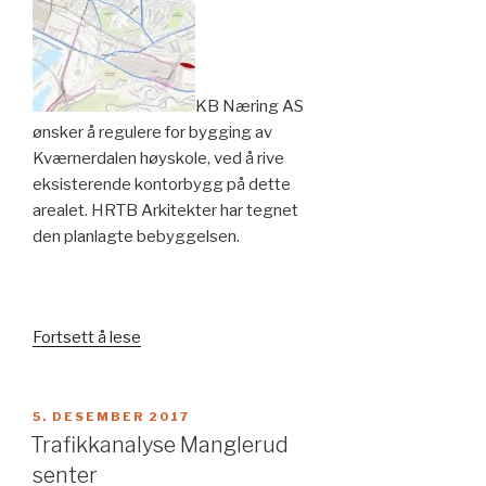
KB Næring AS
ønsker å regulere for bygging av
Kværnerdalen høyskole, ved å rive
eksisterende kontorbygg på dette
arealet. HRTB Arkitekter har tegnet
den planlagte bebyggelsen.
«Trafikkanalyse
Fortsett å lese
Kværnerdalen
høyskole»
PUBLISERT
5. DESEMBER 2017
Trafikkanalyse Manglerud
senter