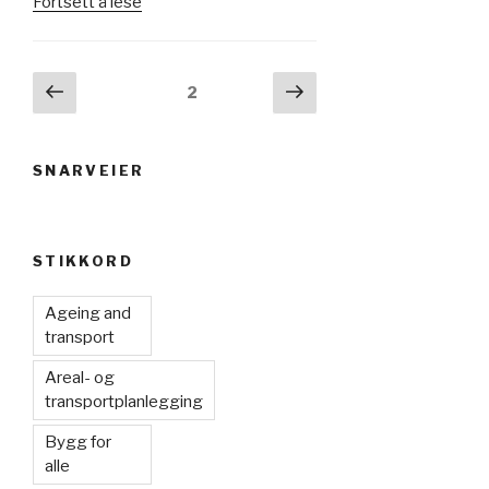
«Gatebruksplan
Fortsett å lese
for
Sarpsborg
bykjerne»
Innleggnavigasjon
Forrige
Neste
Side
2
side
side
SNARVEIER
STIKKORD
Ageing and
transport
Areal- og
transportplanlegging
Bygg for
alle