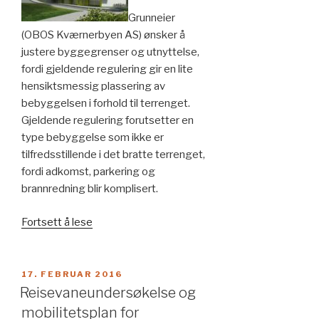
Grunneier
(OBOS Kværnerbyen AS) ønsker å
justere byggegrenser og utnyttelse,
fordi gjeldende regulering gir en lite
hensiktsmessig plassering av
bebyggelsen i forhold til terrenget.
Gjeldende regulering forutsetter en
type bebyggelse som ikke er
tilfredsstillende i det bratte terrenget,
fordi adkomst, parkering og
brannredning blir komplisert.
«Reguleringsplan
Fortsett å lese
for
Kværnerbyen»
PUBLISERT
17. FEBRUAR 2016
Reisevaneundersøkelse og
mobilitetsplan for