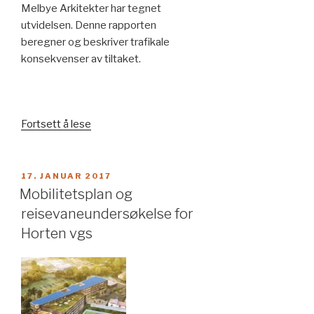
Melbye Arkitekter har tegnet
utvidelsen. Denne rapporten
beregner og beskriver trafikale
konsekvenser av tiltaket.
«Trafikkanalyse
Fortsett å lese
Manglerud
senter»
PUBLISERT
17. JANUAR 2017
Mobilitetsplan og
reisevaneundersøkelse for
Horten vgs