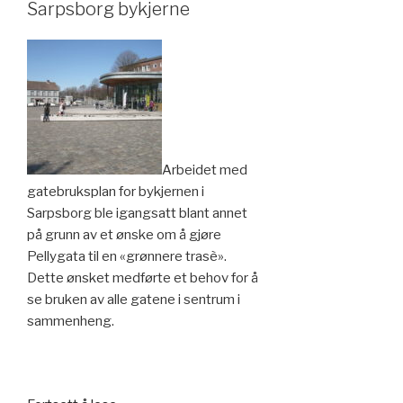
utforming»
Sarpsborg bykjerne
Arbeidet med
gatebruksplan for bykjernen i
Sarpsborg ble igangsatt blant annet
på grunn av et ønske om å gjøre
Pellygata til en «grønnere trasè».
Dette ønsket medførte et behov for å
se bruken av alle gatene i sentrum i
sammenheng.