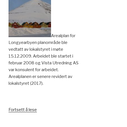
Arealplan for
Longyearbyen planområde ble
vedtatt av lokalstyret i møte
15.12.2009. Arbeidet ble startet i
februar 2008 og Vista Utredning AS
var konsulent for arbeidet.
Arealplanen er senere revidert av
lokalstyret (2017).
«Arealplan
Fortsett å lese
for
Longyearbyen