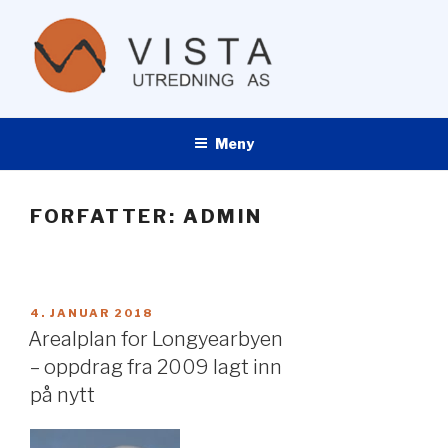
Gå
til
innhold
VISTA UTREDNING AS
Meny
FORFATTER:
ADMIN
PUBLISERT
4. JANUAR 2018
Arealplan for Longyearbyen
– oppdrag fra 2009 lagt inn
på nytt