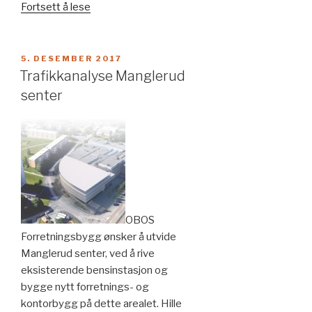
«Trafikkanalyse
Fortsett å lese
Kværnerdalen
høyskole»
PUBLISERT
5. DESEMBER 2017
Trafikkanalyse Manglerud
senter
OBOS
Forretningsbygg ønsker å utvide
Manglerud senter, ved å rive
eksisterende bensinstasjon og
bygge nytt forretnings- og
kontorbygg på dette arealet. Hille