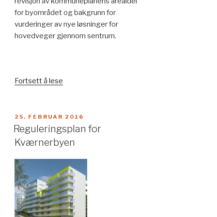
revisjon av kommuneplanens arealdel
for byområdet og bakgrunn for
vurderinger av nye løsninger for
hovedveger gjennom sentrum.
«Fagrapport
Fortsett å lese
for
areal-
og
PUBLISERT
25. FEBRUAR 2016
transportutvikling
Reguleringsplan for
i
Kværnerbyen
Elverum»