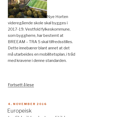
Nye Horten
videregående skole skal bygges i
2017-19. Vestfold fylkeskommune,
som byggherre, har bestemt at
BREEAM – TRA 5 skal tilfredsstilles.
Dette innebærer blant annet at det
må utarbeides en mobilitetsplan, i tråd
med kravene i denne standarden.
«Mobilitetsplan
Fortsett å lese
og
reisevaneundersøkelse
for
PUBLISERT
4. NOVEMBER 2016
Horten
Europeisk
vgs»