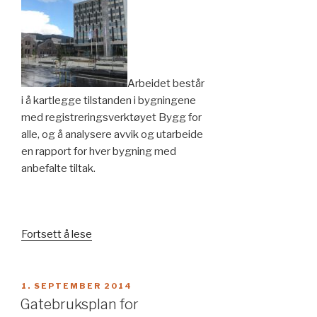
Arbeidet består
i å kartlegge tilstanden i bygningene
med registreringsverktøyet Bygg for
alle, og å analysere avvik og utarbeide
en rapport for hver bygning med
anbefalte tiltak.
«Rammeavtale
Fortsett å lese
med
Statsbygg
innen
PUBLISERT
1. SEPTEMBER 2014
universell
Gatebruksplan for