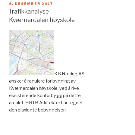
–
PUBLISERT
8. DESEMBER 2017
oppdrag
Trafikkanalyse
fra
Kværnerdalen høyskole
2009
lagt
inn
på
nytt»
KB Næring AS
ønsker å regulere for bygging av
Kværnerdalen høyskole, ved å rive
eksisterende kontorbygg på dette
arealet. HRTB Arkitekter har tegnet
den planlagte bebyggelsen.