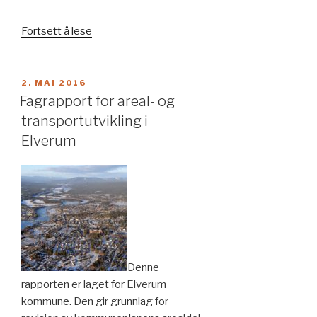
«Europeisk
Fortsett å lese
trafikksikkerhetspolitikk»
PUBLISERT
2. MAI 2016
Fagrapport for areal- og
transportutvikling i
Elverum
Denne
rapporten er laget for Elverum
kommune. Den gir grunnlag for