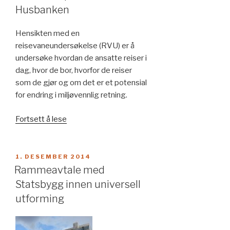
Husbanken
Hensikten med en
reisevaneundersøkelse (RVU) er å
undersøke hvordan de ansatte reiser i
dag, hvor de bor, hvorfor de reiser
som de gjør og om det er et potensial
for endring i miljøvennlig retning.
«Reisevaneundersøkelse
Fortsett å lese
og
mobilitetsplan
for
PUBLISERT
1. DESEMBER 2014
Husbanken»
Rammeavtale med
Statsbygg innen universell
utforming