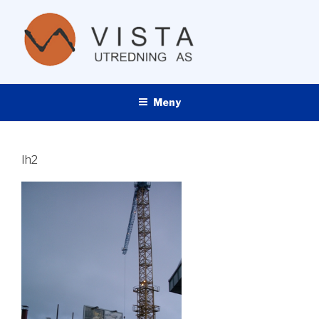
Gå
til
innhold
VISTA UTREDNING AS
Meny
lh2