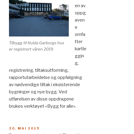
en av
oppg
aven
e
omfa
tter
Tilbygg til Hulda Garborgs hus
kartle
er registrert våren 2019.
ggin
g,
registrering, tiltaksutforming,
rapportutarbeidelse og oppfølgning
av nødvendige tiltak i eksisterende
bygninger og nye bygg. Ved
utførelsen av disse oppdragene
brukes verktøyet «Bygg for alle».
PUBLISERT
20. MAI 2019