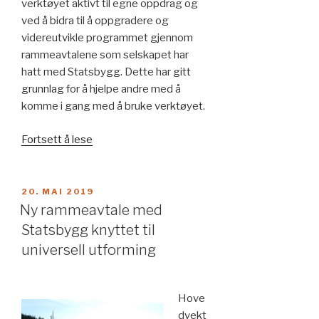
verktøyet aktivt til egne oppdrag og
ved å bidra til å oppgradere og
videreutvikle programmet gjennom
rammeavtalene som selskapet har
hatt med Statsbygg. Dette har gitt
grunnlag for å hjelpe andre med å
komme i gang med å bruke verktøyet.
«Komme
Fortsett å lese
igang
med
å
PUBLISERT
20. MAI 2019
bruke
Ny rammeavtale med
Bygg
Statsbygg knyttet til
for
universell utforming
alle
–
BFA»
Hove
dvekt