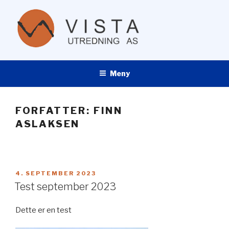
Gå
til
innhold
VISTA UTREDNING AS
Meny
FORFATTER:
FINN
ASLAKSEN
PUBLISERT
4. SEPTEMBER 2023
Test september 2023
Dette er en test