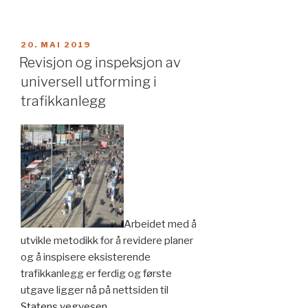
PUBLISERT
20. MAI 2019
Revisjon og inspeksjon av
universell utforming i
trafikkanlegg
Arbeidet med å
utvikle metodikk for å revidere planer
og å inspisere eksisterende
trafikkanlegg er ferdig og første
utgave ligger nå på nettsiden til
Statens vegvesen .