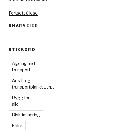
«Revisjon
Fortsett å lese
og
SNARVEIER
inspeksjon
av
universell
utforming
STIKKORD
i
trafikkanlegg»
Ageing and
transport
Areal- og
transportplanlegging
Bygg for
alle
Diskriminering
Eldre